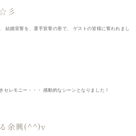
☆彡
、 結婚宣誓を、選手宣誓の形で、 ゲストの皆様に誓われまし
きセレモニー・・・ 感動的なシーンとなりました！
余興(^^)v