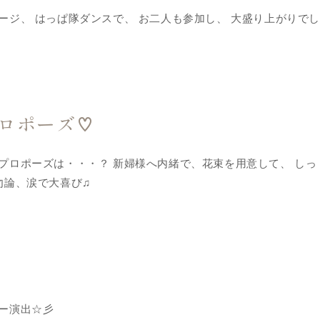
ージ、 はっぱ隊ダンスで、 お二人も参加し、 大盛り上がりで
ロポーズ♡
プロポーズは・・・？ 新婦様へ内緒で、花束を用意して、 しっ
勿論、涙で大喜び♫
ー演出☆彡