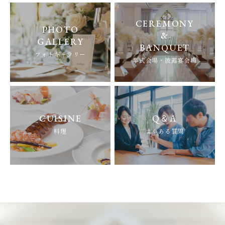
CEREMONY
PHOTO
&
GALLERY
BANQUET
フォトギャラリー
挙式会場・披露宴会場
CUISINE
Q＆A
料理
よくある質問