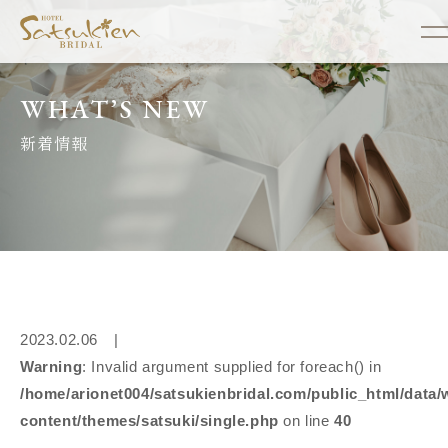
WHAT’S NEW
新着情報
2023.02.06 |
Warning
: Invalid argument supplied for foreach() in
/home/arionet004/satsukienbridal.com/public_html/data/
content/themes/satsuki/single.php
on line
40