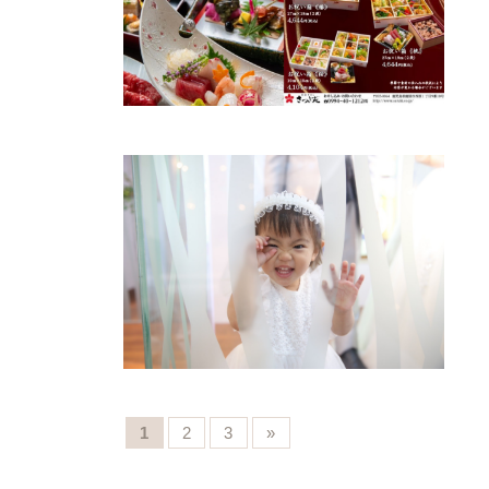
1
2
3
»